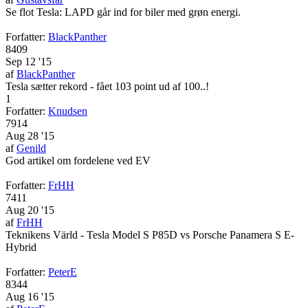
Se flot Tesla: LAPD går ind for biler med grøn energi.
Forfatter:
BlackPanther
8409
Sep 12 '15
af
BlackPanther
Tesla sætter rekord - fået 103 point ud af 100..!
1
Forfatter:
Knudsen
7914
Aug 28 '15
af
Genild
God artikel om fordelene ved EV
Forfatter:
FrHH
7411
Aug 20 '15
af
FrHH
Teknikens Värld - Tesla Model S P85D vs Porsche Panamera S E-
Hybrid
Forfatter:
PeterE
8344
Aug 16 '15