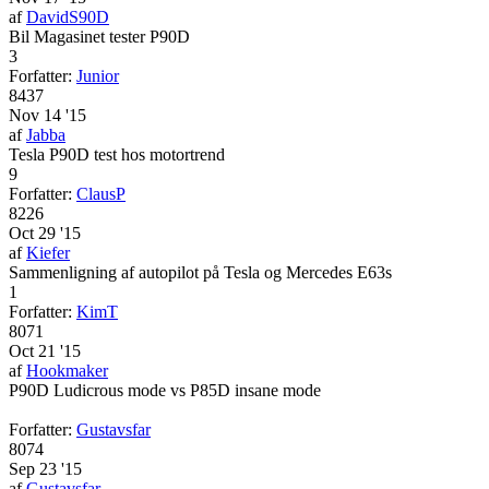
af
DavidS90D
Bil Magasinet tester P90D
3
Forfatter:
Junior
8437
Nov 14 '15
af
Jabba
Tesla P90D test hos motortrend
9
Forfatter:
ClausP
8226
Oct 29 '15
af
Kiefer
Sammenligning af autopilot på Tesla og Mercedes E63s
1
Forfatter:
KimT
8071
Oct 21 '15
af
Hookmaker
P90D Ludicrous mode vs P85D insane mode
Forfatter:
Gustavsfar
8074
Sep 23 '15
af
Gustavsfar