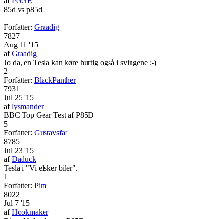
af
PeterE
85d vs p85d
Forfatter:
Graadig
7827
Aug 11 '15
af
Graadig
Jo da, en Tesla kan køre hurtig også i svingene :-)
2
Forfatter:
BlackPanther
7931
Jul 25 '15
af
lysmanden
BBC Top Gear Test af P85D
5
Forfatter:
Gustavsfar
8785
Jul 23 '15
af
Daduck
Tesla i "Vi elsker biler".
1
Forfatter:
Pim
8022
Jul 7 '15
af
Hookmaker