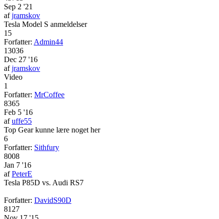
Sep 2 '21
af
jramskov
Tesla Model S anmeldelser
15
Forfatter:
Admin44
13036
Dec 27 '16
af
jramskov
Video
1
Forfatter:
MrCoffee
8365
Feb 5 '16
af
uffe55
Top Gear kunne lære noget her
6
Forfatter:
Sithfury
8008
Jan 7 '16
af
PeterE
Tesla P85D vs. Audi RS7
Forfatter:
DavidS90D
8127
Nov 17 '15