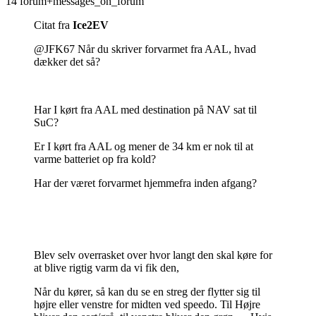
14 forum+messages_on_forum
Citat fra
Ice2EV
@JFK67 Når du skriver forvarmet fra AAL, hvad
dækker det så?
Har I kørt fra AAL med destination på NAV sat til
SuC?
Er I kørt fra AAL og mener de 34 km er nok til at
varme batteriet op fra kold?
Har der været forvarmet hjemmefra inden afgang?
Blev selv overrasket over hvor langt den skal køre for
at blive rigtig varm da vi fik den,
Når du kører, så kan du se en streg der flytter sig til
højre eller venstre for midten ved speedo. Til Højre