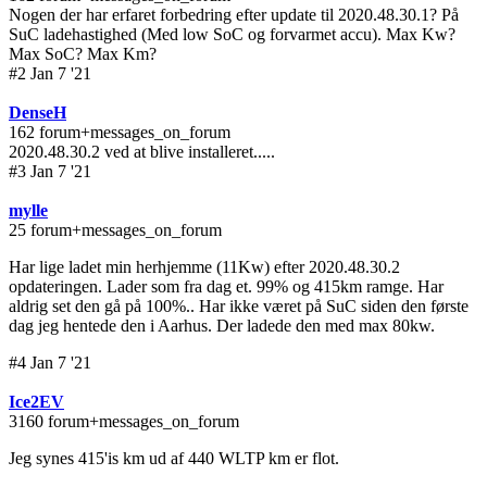
Nogen der har erfaret forbedring efter update til 2020.48.30.1? På
SuC ladehastighed (Med low SoC og forvarmet accu). Max Kw?
Max SoC? Max Km?
#2 Jan 7 '21
DenseH
162 forum+messages_on_forum
2020.48.30.2 ved at blive installeret.....
#3 Jan 7 '21
mylle
25 forum+messages_on_forum
Har lige ladet min herhjemme (11Kw) efter 2020.48.30.2
opdateringen. Lader som fra dag et. 99% og 415km ramge. Har
aldrig set den gå på 100%.. Har ikke været på SuC siden den første
dag jeg hentede den i Aarhus. Der ladede den med max 80kw.
#4 Jan 7 '21
Ice2EV
3160 forum+messages_on_forum
Jeg synes 415'is km ud af 440 WLTP km er flot.