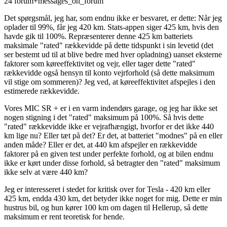
24 forum+messages_on_forum
Det spørgsmål, jeg har, som endnu ikke er besvaret, er dette: Når jeg
oplader til 99%, får jeg 420 km. Stats-appen siger 425 km, hvis den
havde gik til 100%. Repræsenterer denne 425 km batteriets
maksimale "rated" rækkevidde på dette tidspunkt i sin levetid (det
ser bestemt ud til at blive bedre med hver opladning) uanset eksterne
faktorer som køreeffektivitet og vejr, eller tager dette "rated"
rækkevidde også hensyn til konto vejrforhold (så dette maksimum
vil stige om sommeren)? Jeg ved, at køreeffektivitet afspejles i den
estimerede rækkevidde.
Vores MIC SR + er i en varm indendørs garage, og jeg har ikke set
nogen stigning i det "rated" maksimum på 100%. Så hvis dette
"rated" rækkevidde ikke er vejrafhængigt, hvorfor er det ikke 440
km lige nu? Eller tæt på det? Er det, at batteriet "modnes" på en eller
anden måde? Eller er det, at 440 km afspejler en rækkevidde
faktorer på en given test under perfekte forhold, og at bilen endnu
ikke er kørt under disse forhold, så betragter den "rated" maksimum
ikke selv at være 440 km?
Jeg er interesseret i stedet for kritisk over for Tesla - 420 km eller
425 km, endda 430 km, det betyder ikke noget for mig. Dette er min
hustrus bil, og hun kører 100 km om dagen til Hellerup, så dette
maksimum er rent teoretisk for hende.