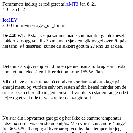
Forummets indlæg er redigeret af
AMT3
Jan 8 '21
#10 Jan 8 '21
Ice2EV
3160 forum+messages_on_forum
De 440 WLTP skal ses på samme måde som når din gamle diesel
hakker var opgivet til 27 kml, men sjældent gik meget over 20 på en
hel tank. På delstræk, kunne du sikkert godt få 27 kml ud af den.
Det din stats giver dig er ud fra en gennemsnits forbrug som Tesla
har lagt ind, eks på en LR er det omkring 155 Wh/km.
Vil du have en reel range på en given køretur, skal du kigge på
energi menu og vurdere selv om resten af din kørsel minder om de
sidste 10-25 eller 50 km gennemsnit, hvor der så står en range ude til
højre og et snit ude til venstre for det valgte snit.
Nu står din i opvarmet garage og har ikke de samme temperatur
udsving som hvis den sto udendørs. Men vores kan ændre "range"
fra 365-525 afhængig af hvornår og ved hvilken temperatur jeg