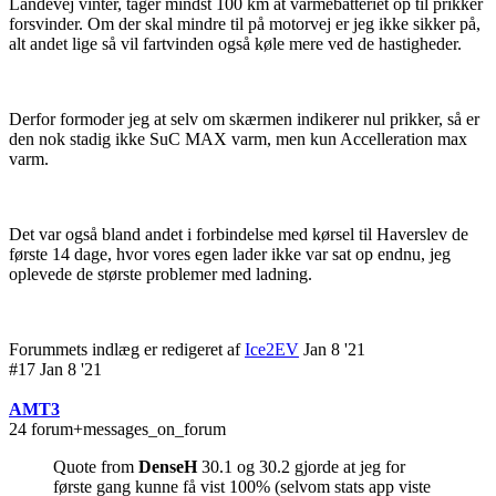
Landevej vinter, tager mindst 100 km at varmebatteriet op til prikker
forsvinder. Om der skal mindre til på motorvej er jeg ikke sikker på,
alt andet lige så vil fartvinden også køle mere ved de hastigheder.
Derfor formoder jeg at selv om skærmen indikerer nul prikker, så er
den nok stadig ikke SuC MAX varm, men kun Accelleration max
varm.
Det var også bland andet i forbindelse med kørsel til Haverslev de
første 14 dage, hvor vores egen lader ikke var sat op endnu, jeg
oplevede de største problemer med ladning.
Forummets indlæg er redigeret af
Ice2EV
Jan 8 '21
#17 Jan 8 '21
AMT3
24 forum+messages_on_forum
Quote from
DenseH
30.1 og 30.2 gjorde at jeg for
første gang kunne få vist 100% (selvom stats app viste