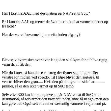
Har I kørt fra AAL med destination på NAV sat til SuC?
Er I kørt fra AAL og mener de 34 km er nok til at varme batteriet op
fra kold?
Har der været forvarmet hjemmefra inden afgang?
Blev selv overrasket over hvor langt den skal køre for at blive rigtig
varm da vi fik den,
Når du kører, så kan du se en streg der flytter sig til højre eller
venstre for midten ved speedo. Til Højre bliver den sort/grå, til
venstre bliver den grøn..... Hvis den på den grønne side har ..........
prikker, så er den ikke varmet op til SuC temp.
Selv efter 300 km kan du opleve at når NAV er sat til SuC som
destination, så forvarmer den batteriet inden, ikke så længe, men den
kan gøre det. Også selvom det er væsentlig varmere i vejret end pt.