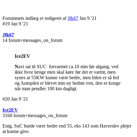
Forummets indlæg er redigeret af
Jfk67
Jan 9 '21
#19 Jan 9 '21
Jfk67
14 forum+messages_on_forum
Ice2EV
N
avi sat til SUC forvarmet ca.10 min før afgang, ved
ikke hvor længe men skal køre før det er varmt, men
synes at 55KW kunne være bedre, men bilen er så fed
og Autopilot er blevet min ny bedste ven, den er konge
når man pendler 100 km dagligt.
#20 Jan 9 '21
Ice2EV
3160 forum+messages_on_forum
Enig, SuC burde være bedre end 55, eks 143 som Haverslev plejer
at kunne give.