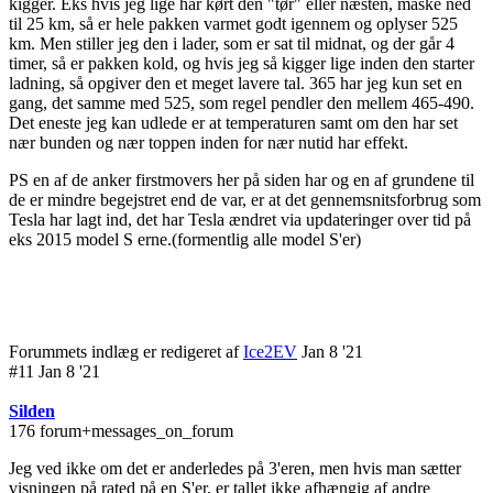
kigger. Eks hvis jeg lige har kørt den "tør" eller næsten, måske ned
til 25 km, så er hele pakken varmet godt igennem og oplyser 525
km. Men stiller jeg den i lader, som er sat til midnat, og der går 4
timer, så er pakken kold, og hvis jeg så kigger lige inden den starter
ladning, så opgiver den et meget lavere tal. 365 har jeg kun set en
gang, det samme med 525, som regel pendler den mellem 465-490.
Det eneste jeg kan udlede er at temperaturen samt om den har set
nær bunden og nær toppen inden for nær nutid har effekt.
PS en af de anker firstmovers her på siden har og en af grundene til
de er mindre begejstret end de var, er at det gennemsnitsforbrug som
Tesla har lagt ind, det har Tesla ændret via updateringer over tid på
eks 2015 model S erne.(formentlig alle model S'er)
Forummets indlæg er redigeret af
Ice2EV
Jan 8 '21
#11 Jan 8 '21
Silden
176 forum+messages_on_forum
Jeg ved ikke om det er anderledes på 3'eren, men hvis man sætter
visningen på rated på en S'er, er tallet ikke afhængig af andre