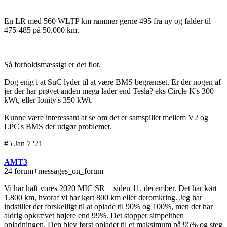
En LR med 560 WLTP km rammer gerne 495 fra ny og falder til
475-485 på 50.000 km.
Så forholdsmæssigt er det flot.
Dog enig i at SuC lyder til at være BMS begrænset. Er der nogen af
jer der har prøvet anden mega lader end Tesla? eks Circle K's 300
kWt, eller Ionity's 350 kWt.
Kunne være interessant at se om det er samspillet mellem V2 og
LPC's BMS der udgør problemet.
#5 Jan 7 '21
AMT3
24 forum+messages_on_forum
Vi har haft vores 2020 MIC SR + siden 11. december. Det har kørt
1.800 km, hvoraf vi har kørt 800 km eller deromkring. Jeg har
indstillet det forskelligt til at oplade til 90% og 100%, men det har
aldrig opkrævet højere end 99%. Det stopper simpelthen
opladningen. Den blev først opladet til et maksimum på 95% og steg