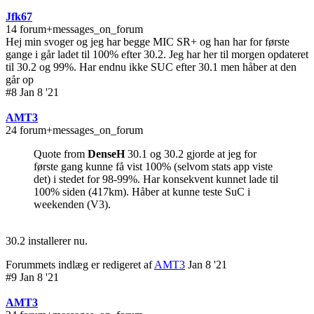
Jfk67
14 forum+messages_on_forum
Hej min svoger og jeg har begge MIC SR+ og han har for første
gange i går ladet til 100% efter 30.2. Jeg har her til morgen opdateret
til 30.2 og 99%. Har endnu ikke SUC efter 30.1 men håber at den
går op
#8 Jan 8 '21
AMT3
24 forum+messages_on_forum
Quote from
DenseH
30.1 og 30.2 gjorde at jeg for
første gang kunne få vist 100% (selvom stats app viste
det) i stedet for 98-99%. Har konsekvent kunnet lade til
100% siden (417km). Håber at kunne teste SuC i
weekenden (V3).
30.2 installerer nu.
Forummets indlæg er redigeret af
AMT3
Jan 8 '21
#9 Jan 8 '21
AMT3