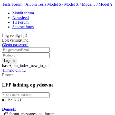
Tesla Forum - Alt om Tesla Model S / Model X / Model 3 / Model Y
Mobilt forum
Newsfeed
Til Forum
Seneste fotos
Log venligst på
Log venligst ind
Glemt password
base+join_index_new_to_site
Tilmeld dig nu
Emner
LFP ladning og ydeevne
#1 Jan 6 '21
DenseH
162 forum+messages_on_forum