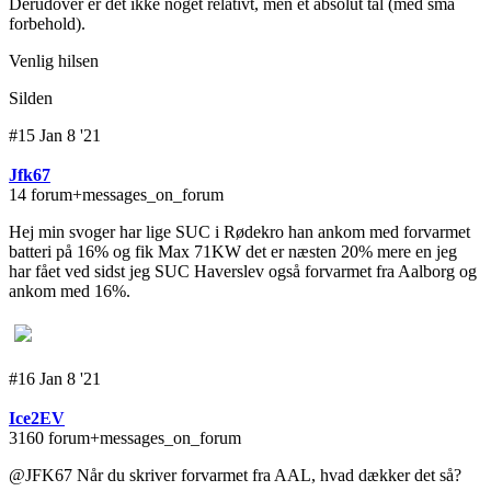
Derudover er det ikke noget relativt, men et absolut tal (med små
forbehold).
Venlig hilsen
Silden
#15 Jan 8 '21
Jfk67
14 forum+messages_on_forum
Hej min svoger har lige SUC i Rødekro han ankom med forvarmet
batteri på 16% og fik Max 71KW det er næsten 20% mere en jeg
har fået ved sidst jeg SUC Haverslev også forvarmet fra Aalborg og
ankom med 16%.
#16 Jan 8 '21
Ice2EV
3160 forum+messages_on_forum
@JFK67 Når du skriver forvarmet fra AAL, hvad dækker det så?