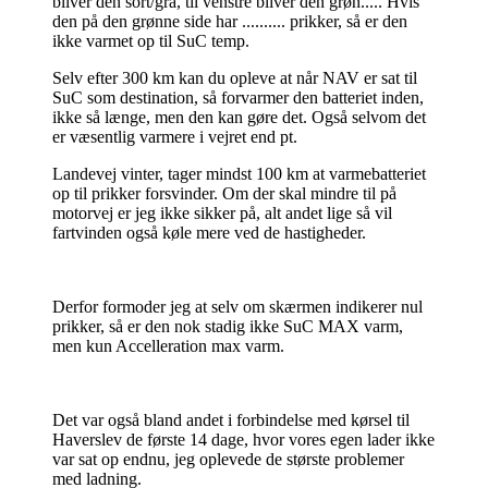
bliver den sort/grå, til venstre bliver den grøn..... Hvis
den på den grønne side har .......... prikker, så er den
ikke varmet op til SuC temp.
Selv efter 300 km kan du opleve at når NAV er sat til
SuC som destination, så forvarmer den batteriet inden,
ikke så længe, men den kan gøre det. Også selvom det
er væsentlig varmere i vejret end pt.
Landevej vinter, tager mindst 100 km at varmebatteriet
op til prikker forsvinder. Om der skal mindre til på
motorvej er jeg ikke sikker på, alt andet lige så vil
fartvinden også køle mere ved de hastigheder.
Derfor formoder jeg at selv om skærmen indikerer nul
prikker, så er den nok stadig ikke SuC MAX varm,
men kun Accelleration max varm.
Det var også bland andet i forbindelse med kørsel til
Haverslev de første 14 dage, hvor vores egen lader ikke
var sat op endnu, jeg oplevede de største problemer
med ladning.