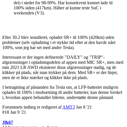
det) i stedet for 98-99%. Har konsekvent kunnet lade til
100% siden (417km). Håber at kunne teste SuC i
weekenden (V3).
Efter 30.2 blev installeret, opladet SR+ til 100% (420km) uden
problemer (selv opladning i et stykke tid efter at den havde nået
100%, som jeg har set med andre Tesla).
Interessant er der ingen definerede "DAILY" og "TRIP"-
afgrænsninger i opladningsdelen af appen med MIC SR+, men med
min 2021 LR AWD eksisterer disse afgrænsninger stadig, og de
klikker på plads, når man trykker på dem. Med SR+ er der linjer,
men de er ikke mærket og klikker ikke på plads.
I betragtning af påstanden fra Tesla om, at LFP-batteriet muligvis
oplades til 100% i modsætning til andre batterier, kan denne forskel
i, hvordan appen behandler bilerne, understøtte denne påstand.
Forummets indlæg er redigeret af
AMT3
Jan 8 '21
#18 Jan 9 '21
Jfk67