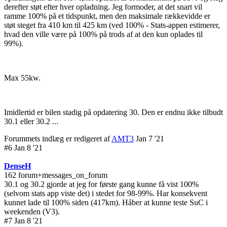
derefter støt efter hver opladning. Jeg formoder, at det snart vil
ramme 100% på et tidspunkt, men den maksimale rækkevidde er
støt steget fra 410 km til 425 km (ved 100% - Stats-appen estimerer,
hvad den ville være på 100% på trods af at den kun oplades til
99%).
Max 55kw.
Imidlertid er bilen stadig på opdatering 30. Den er endnu ikke tilbudt
30.1 eller 30.2 ...
Forummets indlæg er redigeret af
AMT3
Jan 7 '21
#6 Jan 8 '21
DenseH
162 forum+messages_on_forum
30.1 og 30.2 gjorde at jeg for første gang kunne få vist 100%
(selvom stats app viste det) i stedet for 98-99%. Har konsekvent
kunnet lade til 100% siden (417km). Håber at kunne teste SuC i
weekenden (V3).
#7 Jan 8 '21