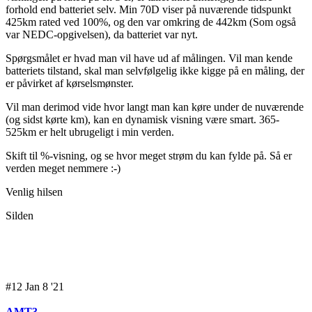
forhold end batteriet selv. Min 70D viser på nuværende tidspunkt
425km rated ved 100%, og den var omkring de 442km (Som også
var NEDC-opgivelsen), da batteriet var nyt.
Spørgsmålet er hvad man vil have ud af målingen. Vil man kende
batteriets tilstand, skal man selvfølgelig ikke kigge på en måling, der
er påvirket af kørselsmønster.
Vil man derimod vide hvor langt man kan køre under de nuværende
(og sidst kørte km), kan en dynamisk visning være smart. 365-
525km er helt ubrugeligt i min verden.
Skift til %-visning, og se hvor meget strøm du kan fylde på. Så er
verden meget nemmere :-)
Venlig hilsen
Silden
#12 Jan 8 '21
AMT3