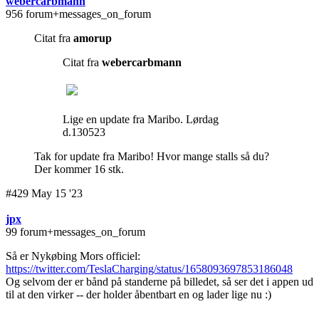
webercarbmann
956 forum+messages_on_forum
Citat fra
amorup
Citat fra
webercarbmann
Lige en update fra Maribo. Lørdag
d.130523
Tak for update fra Maribo!
Hvor mange stalls så du?
Der kommer 16 stk.
#429 May 15 '23
jpx
99 forum+messages_on_forum
Så er Nykøbing Mors officiel:
https://twitter.com/TeslaCharging/status/1658093697853186048
Og selvom der er bånd på standerne på billedet, så ser det i appen ud
til at den virker -- der holder åbentbart en og lader lige nu :)