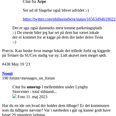
Citat fra
Arpe
Ser ud til Slagelse også bliver udvidet :-)
https://twitter.com/philipengberg/status/1656349461902
Det er sgu også danmarks mest tomme parkeringsplads
:-) De eneste biler jeg har set på dem har været lokale
der er kommet for at kigge på dem der lader deres Tesla
:-)
Præcis. Kan huske hvor mange lokale der trillede forbi og kiggede
på Teslaer da SUCen stadig var ny. Lidt akavet men meget sødt.
#438 May 19 '23
Noogi
190 forum+messages_on_forum
Citat fra
amorup
I mellemtiden under Lyngby
Storcenter - total stilstand...
Foto 11. maj 2023
Har du en ide om hvad der holder dem tilbage? Er det kommunen
som du tidligere nævnte? Var i nærheden i går og kunne godt have
brugt 20 minutters ladning.