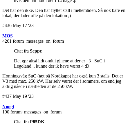
hvis den har holdt der i 14 dage :p
Det har den ikke. Den har flyttet stall i mellemtiden. Så nok bare en
lokal, der lader ofte på den lokation ;)
#436 May 17 '23
MOS
4261 forum+messages_on_forum
Citat fra
Seppe
Det gør altså lidt ondt i øjnene at der er _3_ SuC i
Legoland... kunne der ik have været 4 :D
Honningsvåg SuC (tæt på Nordkapp) har også kun 3 stalls. Det er
V3 med max. 250 kW. Har selv været der i sommers, om end jeg
aldrig nåede i nærheden af de 250 kW.
#437 May 19 '23
Noogi
190 forum+messages_on_forum
Citat fra
P85DK