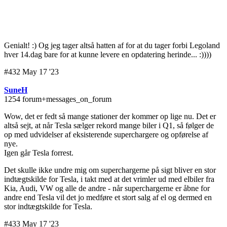
Genialt! :) Og jeg tager altså hatten af for at du tager forbi Legoland
hver 14.dag bare for at kunne levere en opdatering herinde... :))))
#432 May 17 '23
SuneH
1254 forum+messages_on_forum
Wow, det er fedt så mange stationer der kommer op lige nu. Det er
altså sejt, at når Tesla sælger rekord mange biler i Q1, så følger de
op med udvidelser af eksisterende superchargere og opførelse af
nye.
Igen går Tesla forrest.
Det skulle ikke undre mig om superchargerne på sigt bliver en stor
indtægtskilde for Tesla, i takt med at det vrimler ud med elbiler fra
Kia, Audi, VW og alle de andre - når superchargerne er åbne for
andre end Tesla vil det jo medføre et stort salg af el og dermed en
stor indtægtskilde for Tesla.
#433 May 17 '23