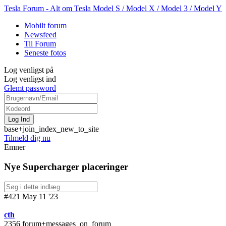
Tesla Forum - Alt om Tesla Model S / Model X / Model 3 / Model Y
Mobilt forum
Newsfeed
Til Forum
Seneste fotos
Log venligst på
Log venligst ind
Glemt password
base+join_index_new_to_site
Tilmeld dig nu
Emner
Nye Supercharger placeringer
#421 May 11 '23
cth
2356 forum+messages_on_forum